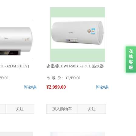
在
线
客
-32DM3(HEY)
史密斯CEWH-50B1-2 50L 热水器
服
999.00
市 场 价：
¥2,999.00
¥2,999.00
评论0条
评论0条
关注
加入购物车
关注