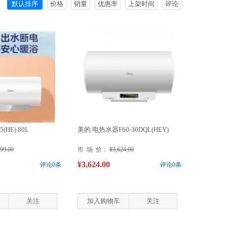
默认排序
价格
销量
优惠率
上架时间
评论
5(HE) 80L
美的 电热水器F60-30DQL(HEY)
899.00
市 场 价：
¥3,624.00
¥3,624.00
评论0条
评论0条
关注
加入购物车
关注