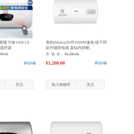
 TDR100E3.0
美的(Midea)50升2000W速热 线下同
带遥控器
款升级防电墙 蓝钻内胆耐...
698.00
市 场 价：
¥1,200.00
¥1,200.00
评论0条
评论0条
关注
加入购物车
关注