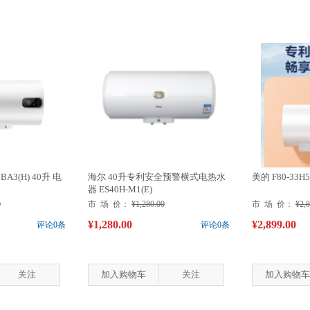
2BA3(H) 40升 电
海尔 40升专利安全预警横式电热水
美的 F80-33H5
器 ES40H-M1(E)
0
市 场 价：
¥1,280.00
市 场 价：
¥2,
¥1,280.00
¥2,899.00
评论0条
评论0条
关注
加入购物车
关注
加入购物车