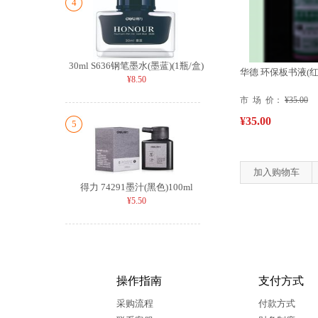
4
30ml S636钢笔墨水(墨蓝)(1瓶/盒)
华德 环保板书液(红
¥8.50
市 场 价：
¥35.00
¥35.00
5
加入购物车
得力 74291墨汁(黑色)100ml
¥5.50
操作指南
支付方式
采购流程
付款方式