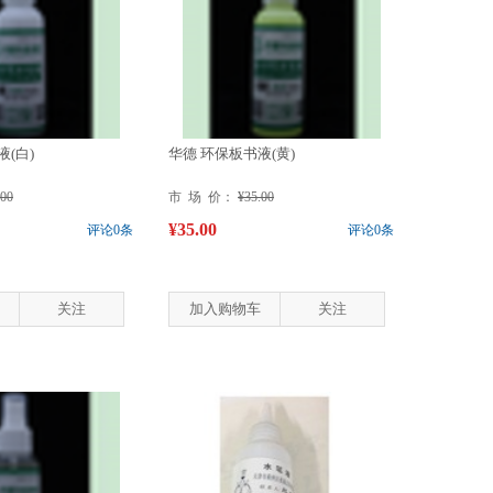
(白)
华德 环保板书液(黄)
.00
市 场 价：
¥35.00
¥35.00
评论0条
评论0条
关注
加入购物车
关注