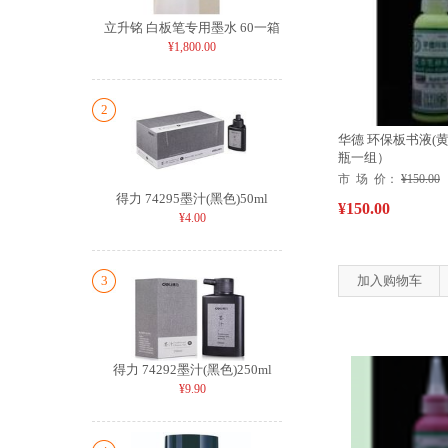
立升铭 白板笔专用墨水 60一箱
¥1,800.00
2
华德 环保板书液(黄) 
瓶一组）
市 场 价：
¥150.00
得力 74295墨汁(黑色)50ml
¥150.00
¥4.00
3
加入购物车
得力 74292墨汁(黑色)250ml
¥9.90