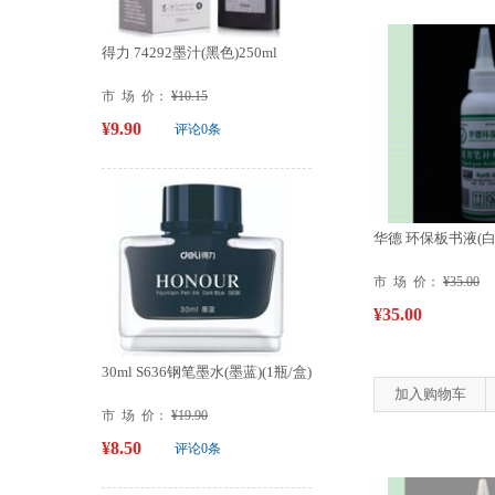
得力 74292墨汁(黑色)250ml
市 场 价：
¥10.15
¥9.90
评论0条
华德 环保板书液(白
市 场 价：
¥35.00
¥35.00
30ml S636钢笔墨水(墨蓝)(1瓶/盒)
加入购物车
市 场 价：
¥19.90
¥8.50
评论0条