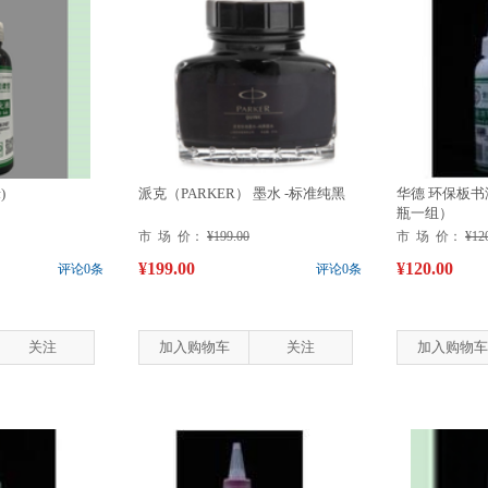
)
派克（PARKER） 墨水 -标准纯黑
华德 环保板书液(
瓶一组）
市 场 价：
¥199.00
市 场 价：
¥12
¥199.00
¥120.00
评论0条
评论0条
关注
加入购物车
关注
加入购物车