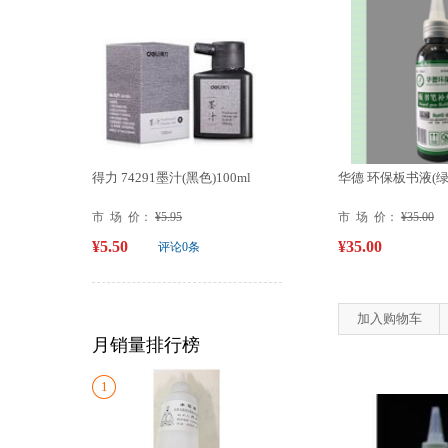
得力 74291墨汁(黑色)100ml
华德 环保板书液(绿
市 场 价：
¥5.95
市 场 价：
¥35.00
¥5.50
¥35.00
评论0条
加入购物车
月销量排行榜
1