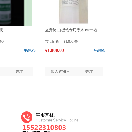
液
立升铭 白板笔专用墨水 60一箱
.00
市 场 价：
¥1,800.00
¥1,800.00
评论0条
评论0条
关注
加入购物车
关注