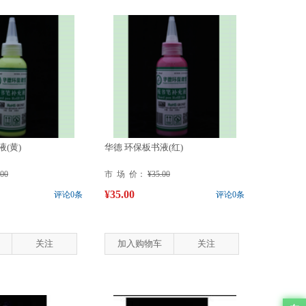
(黄)
华德 环保板书液(红)
.00
市 场 价：
¥35.00
¥35.00
评论0条
评论0条
关注
加入购物车
关注