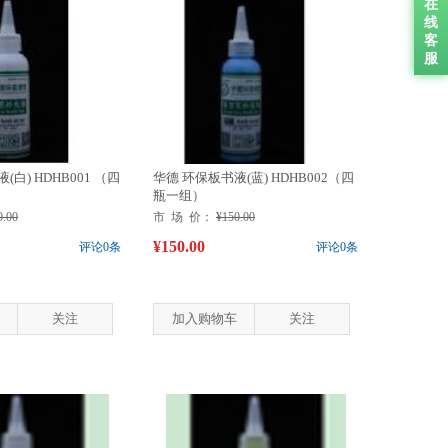
在
线
客
服
白) HDHB001 （四
华德 环保板书液(蓝) HDHB002（四
瓶一组）
0.00
市 场 价：
¥150.00
¥150.00
评论0条
评论0条
关注
加入购物车
关注