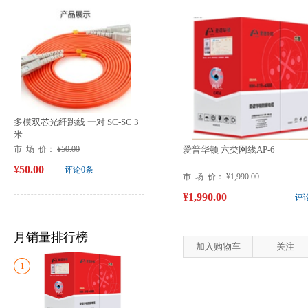
多模双芯光纤跳线 一对 SC-SC 3
米
市 场 价：
¥50.00
爱普华顿 六类网线AP-6
¥50.00
评论0条
市 场 价：
¥1,990.00
¥1,990.00
评
月销量排行榜
加入购物车
关注
1