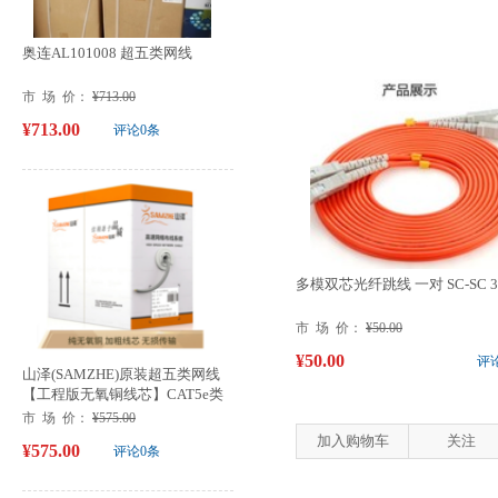
奥连AL101008 超五类网线
市 场 价：
¥713.00
¥713.00
评论0条
多模双芯光纤跳线 一对 SC-SC 
市 场 价：
¥50.00
¥50.00
评
山泽(SAMZHE)原装超五类网线
【工程版无氧铜线芯】CAT5e类
非屏...
市 场 价：
¥575.00
加入购物车
关注
¥575.00
评论0条