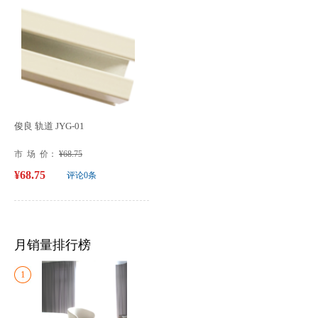
俊良 轨道 JYG-01
市 场 价：
¥68.75
¥68.75
评论0条
月销量排行榜
1