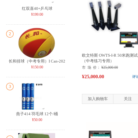
红双喜40+乒乓球
¥199.00
2
欧文特斯 OWTS-I-R 50米跑测
（中考练习专用）
长和排球（中考专用）I Can-202
¥150.00
市 场 价：
¥25,000.00
¥25,000.00
评
3
加入购物车
关注
燕子414 羽毛球 12个/桶
¥50.00