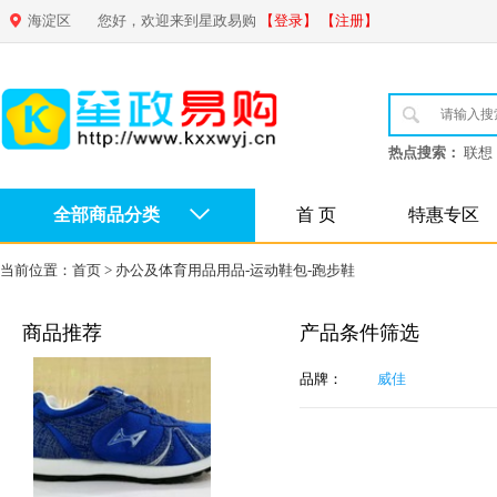
海淀区
您好，欢迎来到星政易购
【登录】
【注册】
热点搜索：
联想
全部商品分类
首 页
特惠专区
当前位置：
首页
>
办公及体育用品用品-运动鞋包-跑步鞋
商品推荐
产品条件筛选
品牌：
威佳