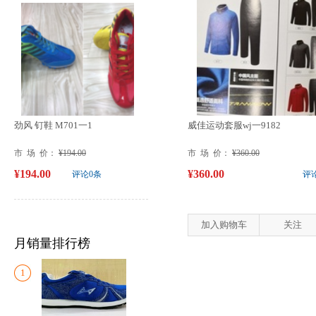
劲风 钉鞋 M701一1
威佳运动套服wj一9182
市 场 价：
¥194.00
市 场 价：
¥360.00
¥194.00
¥360.00
评论0条
评
加入购物车
关注
月销量排行榜
1