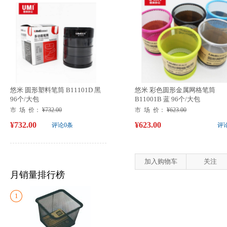
悠米 圆形塑料笔筒 B11101D 黑
悠米 彩色圆形金属网格笔筒
96个/大包
B11001B 蓝 96个/大包
市 场 价：
¥732.00
市 场 价：
¥623.00
¥732.00
¥623.00
评论0条
评
加入购物车
关注
月销量排行榜
1