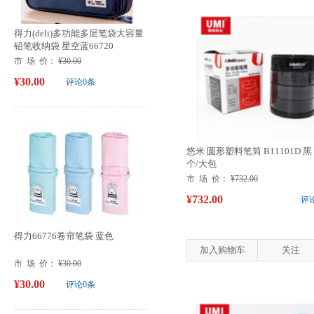
得力(deli)多功能多层笔袋大容量
铅笔收纳袋 星空蓝66720
市 场 价：
¥30.00
¥30.00
评论0条
悠米 圆形塑料笔筒 B11101D 黑 
个/大包
市 场 价：
¥732.00
¥732.00
评
得力66776卷帘笔袋 蓝色
加入购物车
关注
市 场 价：
¥30.00
¥30.00
评论0条