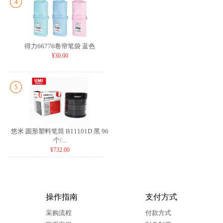
4
得力66776卷帘笔袋 蓝色
¥30.00
5
悠米 圆形塑料笔筒 B11101D 黑 96
个/...
¥732.00
操作指南
支付方式
采购流程
付款方式