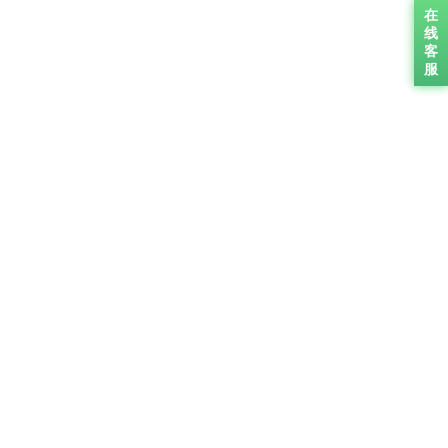
在
线
客
服