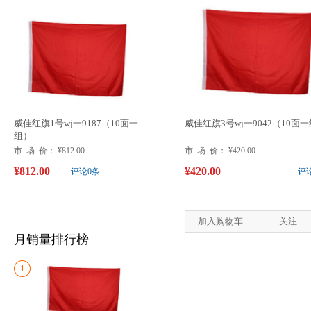
威佳红旗1号wj一9187（10面一
威佳红旗3号wj一9042（10面
组）
市 场 价：
¥812.00
市 场 价：
¥420.00
¥812.00
¥420.00
评论0条
评
加入购物车
关注
月销量排行榜
1